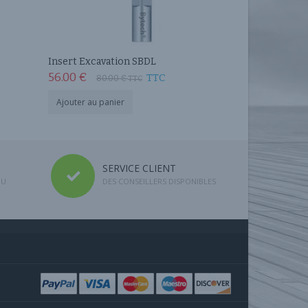
Insert Excavation SBDL
56.00
€
TTC
80.00
€
TTC
Ajouter au panier
SERVICE CLIENT
DU
DES CONSEILLERS DISPONIBLES