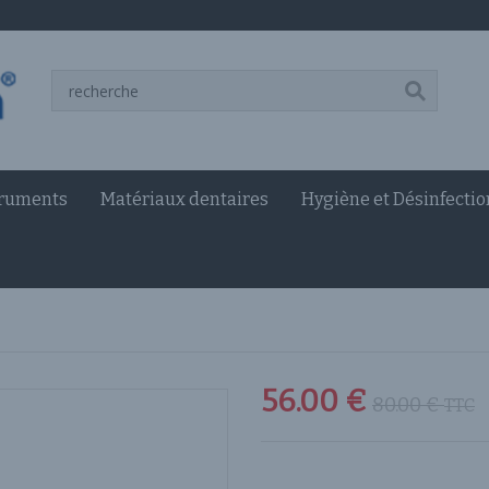
truments
Matériaux dentaires
Hygiène et Désinfectio
56.00
€
80.00
€
TTC