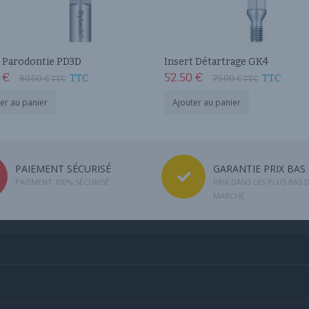
t Parodontie PD3D
Insert Détartrage GK4
0
€
52.50
€
TTC
TTC
80.00
€
75.00
€
TTC
TTC
er au panier
Ajouter au panier
PAIEMENT SÉCURISÉ
GARANTIE PRIX BAS
PAIEMENT 100% SÉCURISÉ
PRIX DANS LES PLUS BAS 
MARCHÉ