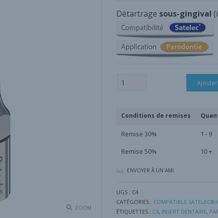
Détartrage
sous-gingival
(
quantité
Ajouter
de
Insert
Parodontie
C4
Conditions de remises
Quan
Remise 30%
1 - 9
Remise 50%
10 +
ENVOYER À UN AMI
UGS :
C4
CATÉGORIES :
COMPATIBLE SATELEC®
ZOOM
ÉTIQUETTES :
C4
,
INSERT DENTAIRE
,
PA