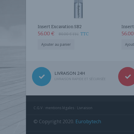
Insert Excavation SB2
Inser
56.00
€
56.0
TTC
80.00
€
TTC
Ajouter au panier
Ajout
LIVRAISON 24H
LIVRAISON RAPIDE ET SÉCURISÉE
C.G.V
/
mentions légales
/
Livraison
© Copyright 2020.
Eurobytech