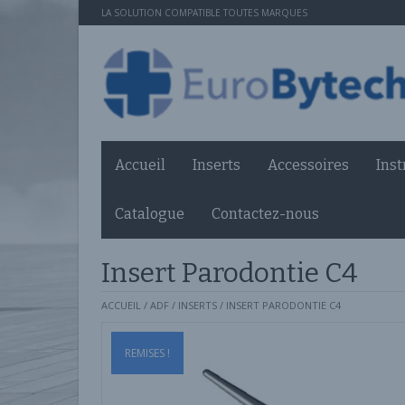
LA SOLUTION COMPATIBLE TOUTES MARQUES
Accueil
Inserts
Accessoires
Ins
Catalogue
Contactez-nous
Insert Parodontie C4
ACCUEIL
/
ADF
/
INSERTS
/ INSERT PARODONTIE C4
REMISES !