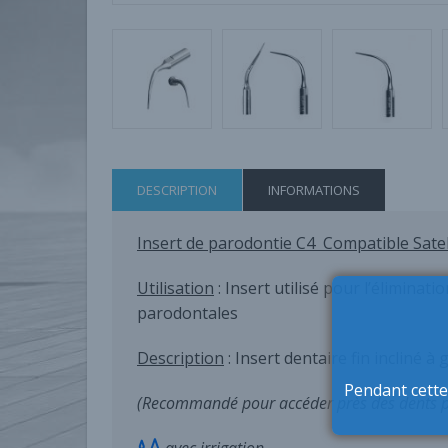
DESCRIPTION
INFORMATIONS
Insert de parodontie C4 Compatible Sate
Utilisation
: Insert utilisé pour l’éliminat
parodontales
Description
: Insert dentaire fin incliné à
Pendant cette
(Recommandé pour accéder près des dents po