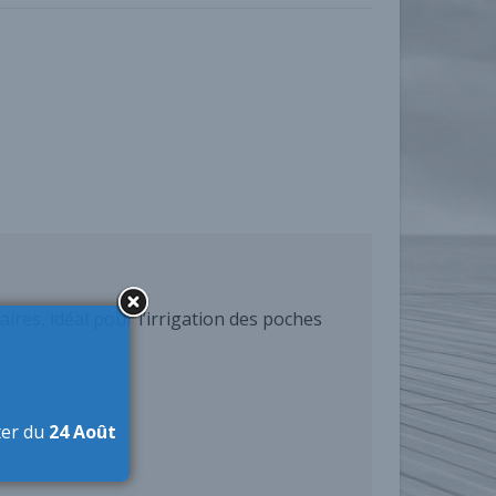
aires, idéal pour l’irrigation des poches
ter du
24 Août