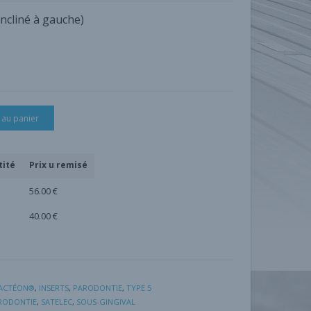
incliné à gauche)
 au panier
tité
Prix u remisé
56.00
€
40.00
€
/ACTÉON®
,
INSERTS
,
PARODONTIE
,
TYPE 5
RODONTIE
,
SATELEC
,
SOUS-GINGIVAL