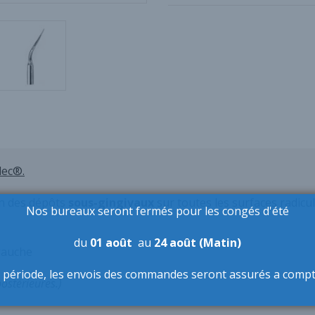
lec®.
ion des dépôts
sous-gingivaux
sur toutes les surfaces radicul
Nos bureaux seront fermés pour les congés d'été
du
01 août
au
24 août (Matin)
 gauche
 période,
les envois des commandes seront assurés a comp
stérieures.)