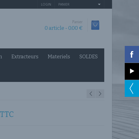
LOGIN
PANIER
Panier
0 article -
0.00
€
n
Extracteurs
Materiels
SOLDES
TTC