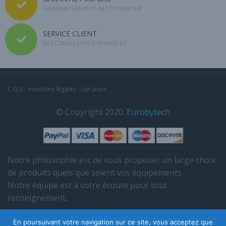
PRIX DANS LES PLUS BAS DU MARCHÉ
SERVICE CLIENT
DES CONSEILLERS DISPONIBLES
C.G.V
/
mentions légales
/
Livraison
© Copyright 2020.
Eurobytech
Notre philosophie est de vous proposer un large choix
de produits quels que soient vos équipements.
Notre équipe est à votre écoute pour tout
renseignement.
Tél. 03 85 38 35 95.
En poursuivant votre navigation sur ce site, vous acceptez que