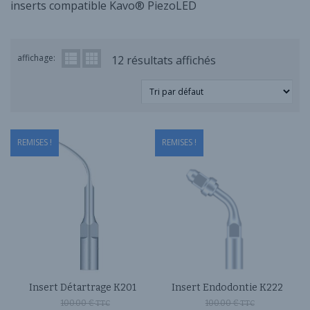
inserts compatible Kavo® PiezoLED
affichage:
12 résultats affichés
REMISES !
REMISES !
Insert Détartrage K201
Insert Endodontie K222
100.00
€
100.00
€
TTC
TTC