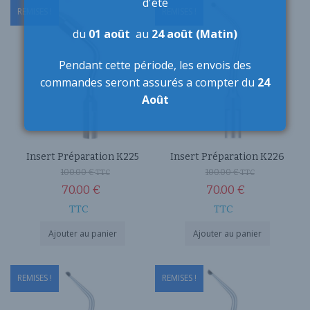
d'été
REMISES !
REMISES !
du
01 août
au
24 août (Matin)
Pendant cette période,
les envois des
commandes seront assurés a compter du
24
Août
Insert Préparation K225
Insert Préparation K226
100.00
€
100.00
€
TTC
TTC
70.00
€
70.00
€
TTC
TTC
Ajouter au panier
Ajouter au panier
REMISES !
REMISES !