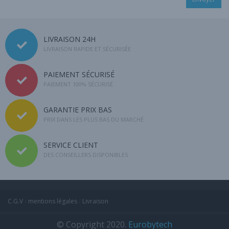
LIVRAISON 24H
LIVRAISON RAPIDE ET SÉCURISÉE
PAIEMENT SÉCURISÉ
PAIEMENT 100% SÉCURISÉ
GARANTIE PRIX BAS
PRIX DANS LES PLUS BAS DU MARCHÉ
SERVICE CLIENT
DES CONSEILLERS DISPONIBLES
C.G.V
/
mentions légales
/
Livraison
© Copyright 2020.
Eurobytech