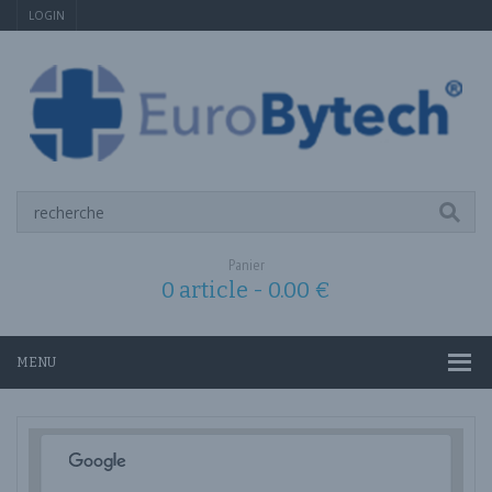
LOGIN
Panier
0 article -
0.00
€
MENU