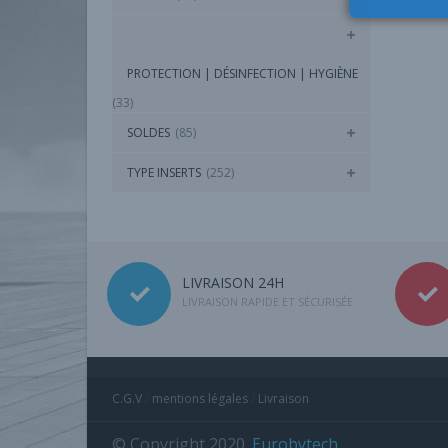
PROTECTION | DÉSINFECTION | HYGIÈNE
(33)
SOLDES
(85)
TYPE INSERTS
(252)
LIVRAISON 24H
LIVRAISON RAPIDE ET SÉCURISÉE
C.G.V
/
mentions légales
/
Livraison
© Copyright 2020.
Eurobytech