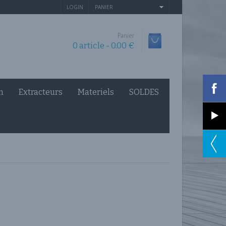
LOGIN
PANIER
Panier
0 article -
0.00
€
n
Extracteurs
Materiels
SOLDES