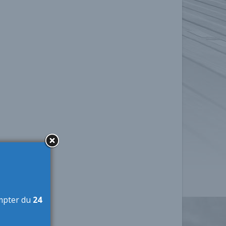
mpter du
24