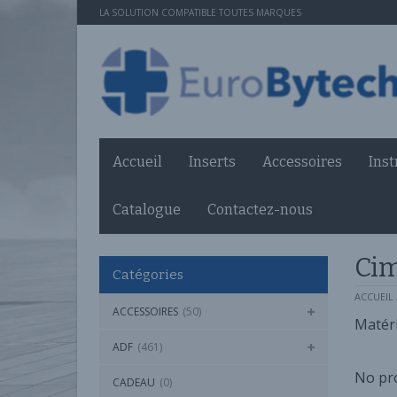
LA SOLUTION COMPATIBLE TOUTES MARQUES
Accueil
Inserts
Accessoires
Ins
Catalogue
Contactez-nous
Cim
Catégories
ACCUEIL
ACCESSOIRES
(50)
Matéri
ADF
(461)
No pro
CADEAU
(0)