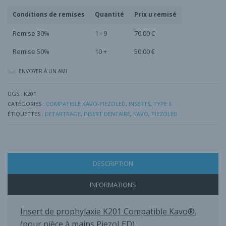
K201
Conditions de remises
Quantité
Prix u remisé
Remise 30%
1 - 9
70.00
€
Remise 50%
10 +
50.00
€
ENVOYER À UN AMI
UGS :
K201
CATÉGORIES :
COMPATIBLE KAVO-PIEZOLED
,
INSERTS
,
TYPE 6
ÉTIQUETTES :
DETARTRAGE
,
INSERT DENTAIRE
,
KAVO
,
PIEZOLED
DESCRIPTION
INFORMATIONS
Insert de prophylaxie K201 Compatible Kavo®.
(pour pièce à mains PiezoLED)