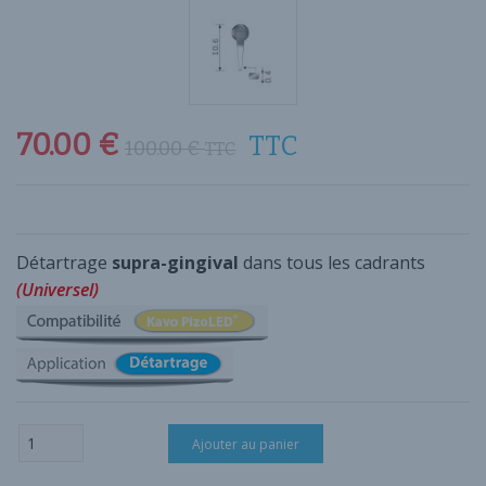
70.00
€
TTC
100.00
€
TTC
Détartrage
supra-gingival
dans tous les cadrants
(Universel)
quantité
Ajouter au panier
de
Insert
Détartrage