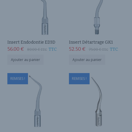
Insert Endodontie ED3D
Insert Détartrage GK1
56.00
€
52.50
€
TTC
TTC
80.00
€
75.00
€
TTC
TTC
Ajouter au panier
Ajouter au panier
REMISES !
REMISES !