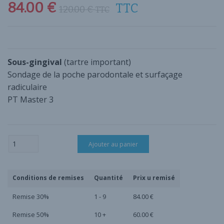
84.00
€
TTC
120.00
€
TTC
Sous-gingival
(tartre important)
Sondage de la poche parodontale et surfaçage
radiculaire
PT Master 3
quantité
Ajouter au panier
de
Insert
PT
master
Conditions de remises
Quantité
Prix u remisé
3
P56
Remise 30%
1 - 9
84.00
€
Remise 50%
10 +
60.00
€