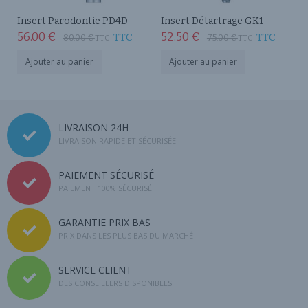
Insert Parodontie PD4D
Insert Détartrage GK1
56.00
€
52.50
€
TTC
TTC
80.00
€
75.00
€
TTC
TTC
Ajouter au panier
Ajouter au panier
LIVRAISON 24H
LIVRAISON RAPIDE ET SÉCURISÉE
PAIEMENT SÉCURISÉ
PAIEMENT 100% SÉCURISÉ
GARANTIE PRIX BAS
PRIX DANS LES PLUS BAS DU MARCHÉ
SERVICE CLIENT
DES CONSEILLERS DISPONIBLES