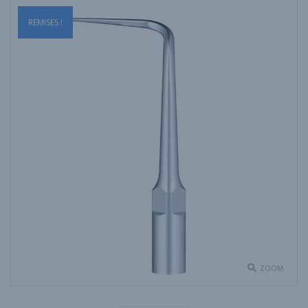
REMISES !
ZOOM