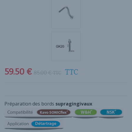
59.50
€
TTC
85.00
€
TTC
Préparation des bords
supragingivaux