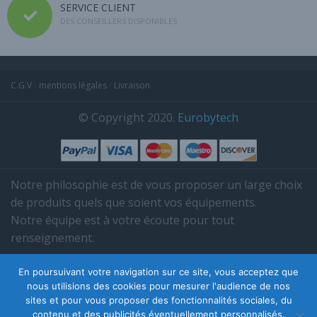
SERVICE CLIENT
DES CONSEILLERS DISPONIBLES
C.G.V
/
mentions légales
/
Livraison
© Copyright 2020.
Eurobytech
Notre philosophie est de vous proposer un large choix
de produits quels que soient vos équipements.
Notre équipe est à votre écoute pour tout
renseignement.
Tél. 03 85 38 35 95.
En poursuivant votre navigation sur ce site, vous acceptez que
nous utilisions des cookies pour mesurer l'audience de nos
sites et pour vous proposer des fonctionnalités sociales, du
contenu et des publicités éventuellement personnalisés.