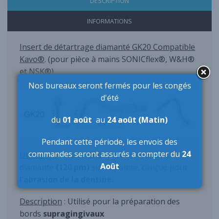
DESCRIPTION
INFORMATIONS
Insert de détartrage diamanté GK20 Compatible
Kavo®
. (pour pièce à mains SONICflex®, W&H®
et NSK®)
Nos bureaux seront fermés pour les congés
d'été
du
01 août
au
24 août (Matin)
Pendant cette période,
les envois des
commandes seront assurés a compter du
24
Utilisation
: Insert GK20 avec revêtement
Août
diamanté
(120 µm)
sur la pointe, conçue pour
l’abrasion de la dentine.
Description
: Utilisé pour la préparation des
bords
supragingivaux