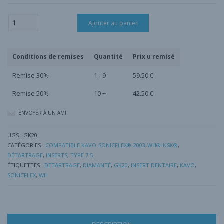
quantité
Ajouter au panier
de
Insert
Détartrage
GK20
Conditions de remises
Quantité
Prix u remisé
Remise 30%
1 - 9
59.50
€
Remise 50%
10 +
42.50
€
ENVOYER À UN AMI
UGS :
GK20
CATÉGORIES :
COMPATIBLE KAVO-SONICFLEX®-2003-WH®-NSK®
,
DÉTARTRAGE
,
INSERTS
,
TYPE 7.5
ÉTIQUETTES :
DETARTRAGE
,
DIAMANTÉ
,
GK20
,
INSERT DENTAIRE
,
KAVO
,
SONICFLEX
,
WH