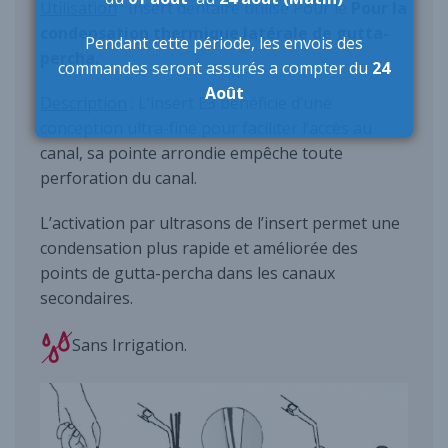
Utilisation
: Insert dentaire utilisé Pour le
Pour la
condensation thermique latérale de gutta-
Pendant cette période,
les envois des
percha.
commandes seront assurés a compter du
24
Août
Description
: L’insert E3 bénéficie d’une
conception ultra-fine pour faciliter l’accès au
canal, sa pointe arrondie empêche toute
perforation du canal.
L’activation par ultrasons de l’insert permet une
condensation plus rapide et améliorée des
points de gutta-percha dans les canaux
secondaires.
Sans Irrigation.