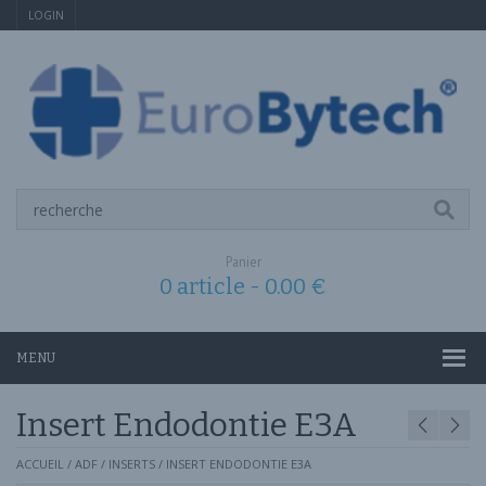
LOGIN
Panier
0 article -
0.00
€
MENU
Insert Endodontie E3A
ACCUEIL
/
ADF
/
INSERTS
/ INSERT ENDODONTIE E3A