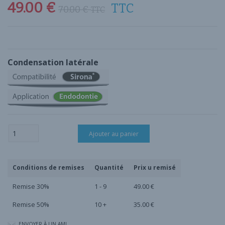
49.00
€
TTC
70.00
€
TTC
Condensation latérale
quantité
Ajouter au panier
de
Insert
Endodontie
E3A
Conditions de remises
Quantité
Prix u remisé
Remise 30%
1 - 9
49.00
€
Remise 50%
10 +
35.00
€
ENVOYER À UN AMI