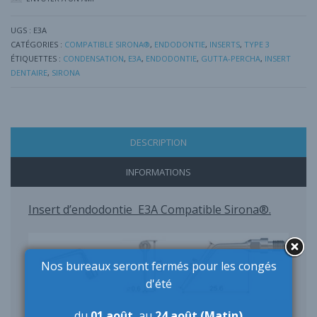
UGS :
E3A
CATÉGORIES :
COMPATIBLE SIRONA®
,
ENDODONTIE
,
INSERTS
,
TYPE 3
ÉTIQUETTES :
CONDENSATION
,
E3A
,
ENDODONTIE
,
GUTTA-PERCHA
,
INSERT
DENTAIRE
,
SIRONA
DESCRIPTION
INFORMATIONS
Insert d’endodontie E3A Compatible Sirona®.
Nos bureaux seront fermés pour les congés
d'été
du
01 août
au
24 août (Matin)