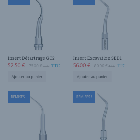
Insert Détartrage GC2
Insert Excavation SBD1
52.50
€
56.00
€
TTC
TTC
75.00
€
80.00
€
TTC
TTC
Ajouter au panier
Ajouter au panier
REMISES !
REMISES !