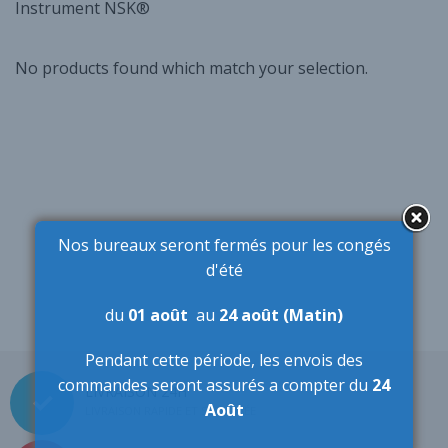
Instrument NSK®
No products found which match your selection.
Nos bureaux seront fermés pour les congés
d'été
du
01 août
au
24 août (Matin)
Pendant cette période,
les envois des
commandes seront assurés a compter du
24
LIVRAISON 24H
Août
LIVRAISON RAPIDE ET SÉCURISÉE