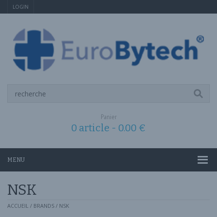
LOGIN
Panier
0 article -
0.00
€
MENU
NSK
ACCUEIL
/ BRANDS / NSK