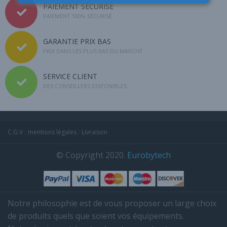
PAIEMENT SÉCURISÉ
PAIEMENT 100% SÉCURISÉ
GARANTIE PRIX BAS
PRIX DANS LES PLUS BAS DU MARCHÉ
SERVICE CLIENT
DES CONSEILLERS DISPONIBLES
C.G.V
/
mentions légales
/
Livraison
© Copyright 2020.
Eurobytech
Notre philosophie est de vous proposer un large choix
de produits quels que soient vos équipements.