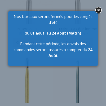
Nos bureaux seront fermés pour les congés
d'été
Fraises CA Boule
Fraises CA Cône inversé
du
01 août
au
24 août (Matin)
19.90
€
19.90
€
TTC
TTC
Ce
Ce
Choix des options
Choix des options
Pendant cette période,
les envois des
produit
produit
commandes seront assurés a compter du
24
a
a
plusieurs
plusieurs
Août
variations.
variations
Les
Les
options
options
peuvent
peuvent
être
être
choisies
choisies
sur
sur
la
la
page
page
du
du
produit
produit