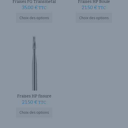
Fraises FG Transmetal
Fraises HP Boule
35.00
€
21.50
€
TTC
TTC
Ce
Ce
Choix des options
Choix des options
produit
produit
a
a
plusieurs
plusieurs
variations.
variations
Les
Les
options
options
peuvent
peuvent
être
être
choisies
choisies
sur
sur
la
la
page
page
du
du
produit
produit
Fraises HP fissure
21.50
€
TTC
Ce
Choix des options
produit
a
plusieurs