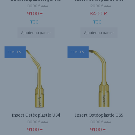
130.00
€
120.00
€
TTC
TTC
91.00
€
84.00
€
TTC
TTC
Ajouter au panier
Ajouter au panier
REMISES !
REMISES !
Insert Ostéoplastie US4
Insert Ostéoplastie US5
130.00
€
130.00
€
TTC
TTC
91.00
€
91.00
€