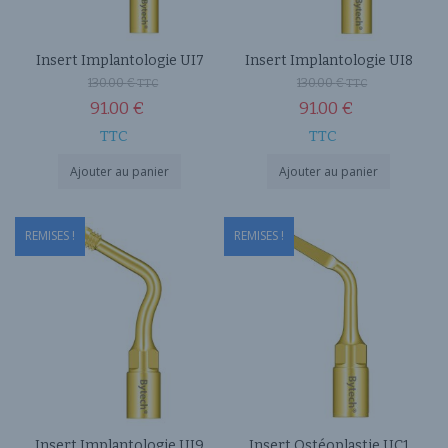
Insert Implantologie UI7
Insert Implantologie UI8
130.00
€
130.00
€
TTC
TTC
91.00
€
91.00
€
TTC
TTC
Ajouter au panier
Ajouter au panier
REMISES !
REMISES !
Insert Implantologie UI9
Insert Ostéoplastie UC1