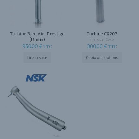
Turbine Bien Air- Prestige
Turbine CX207
marque:
Coxo
(Unifix)
950.00
€
300.00
€
TTC
TTC
Ce
Lire la suite
Choix des options
produit
a
plusieurs
variations
Les
options
peuvent
être
choisies
sur
la
page
du
produit