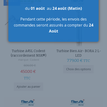
REMISES !
450.00 €.
du
01 août
au
24 août (Matin)
Pendant cette période,
les envois des
commandes seront assurés a compter du
24
Août
Turbine A45L Codent
Turbine Bien Air- BORA 2 L-
(raccordement NSK®)
LED
marque:
Codent
779.00
€
TTC
Le
606.00
€
Ce
Choix des options
prix
450.00
€
produit
a
Le
initial
TTC
plusieurs
prix
était :
variations
Ajouter au panier
Les
actuel
606.00 €.
options
est :
peuvent
450.00 €.
être