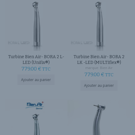
choisies
sur
la
page
du
produit
Turbine Bien Air- BORA 2 L-
Turbine Bien Air- BORA 2
LED (Unifix®)
LK -LED (MULTIflex®)
marque:
Bien Air
779.00
€
TTC
779.00
€
TTC
Ajouter au panier
Ajouter au panier