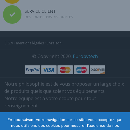
SERVICE CLIENT
DES CONSEILLERS DISPONIBLES
C.G.V
/
mentions légales
/
Livraison
© Copyright 2020.
Eurobytech
Notre philosophie est de vous proposer un large choix
de produits quels que soient vos équipements.
Notre équipe est à votre écoute pour tout
renseignement.
Tél. 03 85 38 35 95.
En poursuivant votre navigation sur ce site, vous acceptez que
nous utilisions des cookies pour mesurer l'audience de nos