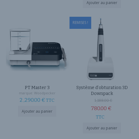
Ajouter au panier
actuel
49.00 €.
est :
REMISES !
20.00 €.
PT Master 3
Système d’obturation 3D
marque:
Woodpecker
Downpack
Le
2 ,290.00
€
TTC
1 ,188.00
€
prix
780.00
€
Ajouter au panier
Le
initial
TTC
prix
était :
Ajouter au panier
actuel
1