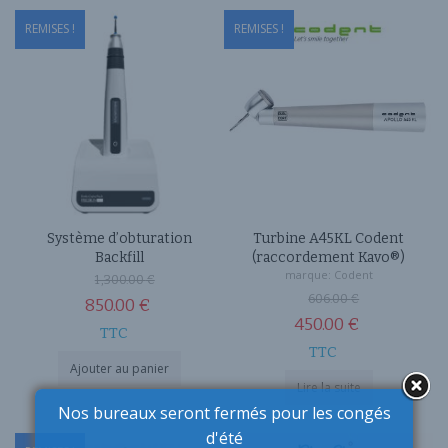
est :
,188.00 €.
REMISES !
REMISES !
780.00 €.
Système d’obturation
Turbine A45KL Codent
Backfill
(raccordement Kavo®)
Le
marque:
Codent
1 ,300.00
€
Le
606.00
€
prix
850.00
€
prix
450.00
€
Le
initial
TTC
Le
initial
TTC
prix
était :
Ajouter au panier
prix
était :
actuel
1
Lire la suite
actuel
606.00 €.
Nos bureaux seront fermés pour les congés
est :
,300.00 €.
est :
d'été
850.00 €.