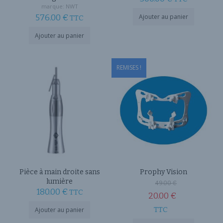
marque:
NWT
576.00
€
Ajouter au panier
TTC
Ajouter au panier
REMISES !
Pièce à main droite sans
Prophy Vision
Le
lumière
49.00
€
180.00
€
TTC
prix
20.00
€
Le
initial
TTC
Ajouter au panier
prix
était :