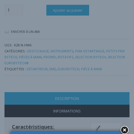
quantité
Ajouter au panier
de
Pièce
à
main
ENVOYER À UN AMI
compatible
EMS®
(sans
UGS :
K28.N-HW6
lumière)
CATÉGORIES :
DESTOCKAGE
,
INSTRUMENTS
,
PAM DETARTRAGE
,
PETITS PRIX
BYTECH
,
PIÈCES À MAIN
,
PROMO
,
ROTATIFS
,
SELECTION BYTECH
,
SELECTION
EUROBYTECH®
ÉTIQUETTES :
DÉTARTREUR
,
EMS
,
EUROBYTECH
,
PIÈCE À MAIN
DESCRIPTION
INFORMATIONS
Caractéristiques: