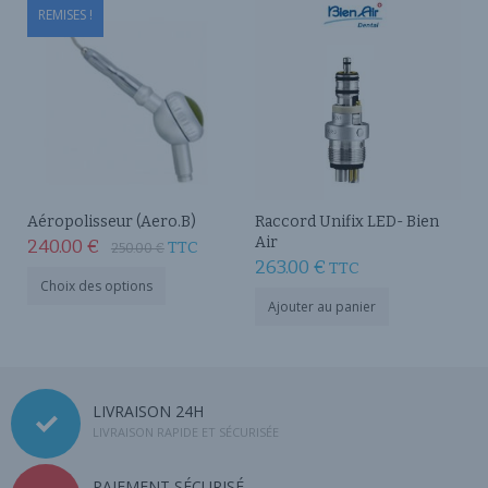
REMISES !
Aéropolisseur (Aero.B)
Raccord Unifix LED- Bien
Air
Le
Le
240.00
€
TTC
250.00
€
263.00
€
TTC
prix
prix
Ce
Choix des options
produit
initial
actuel
Ajouter au panier
a
était :
est :
plusieurs
variations.
250.00 €.
240.00 €.
Les
options
LIVRAISON 24H
peuvent
LIVRAISON RAPIDE ET SÉCURISÉE
être
choisies
sur
PAIEMENT SÉCURISÉ