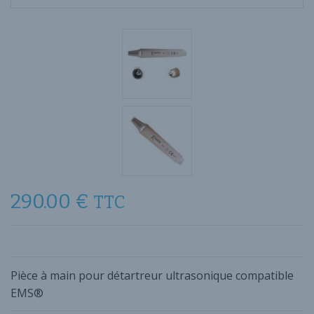
290.00
€
TTC
Pièce à main pour détartreur ultrasonique compatible
EMS®