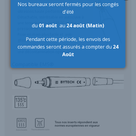
Nos bureaux seront fermés pour les congés
Pièce à main pour détartreur à
d'été
ultrasons haute performance.
Détachable, stérilisable en autoclave à
une température de 135 °C et une
du
01 août
au
24 août (Matin)
pression de 0.22 MPa.
Prise en main plus facile et anti-
Pendant cette période,
les envois des
glissante.
commandes seront assurés a compter du
24
Nez détachable et autoclavable pour
une décontamination optimale.
Août
Compatible EMS®