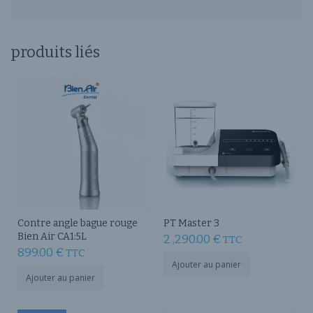
produits liés
Contre angle bague rouge
PT Master 3
Bien Air CA1:5L
2 ,290.00
€
TTC
899.00
€
TTC
Ajouter au panier
Ajouter au panier