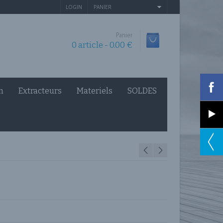
LOGIN
PANIER
Panier
0 article -
0.00
€
n
Extracteurs
Materiels
SOLDES