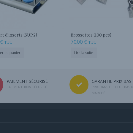
t d’inserts (SUP.2)
Brossettes (100 pcs)
€
70.00
€
TTC
TTC
er au panier
Lire la suite
PAIEMENT SÉCURISÉ
GARANTIE PRIX BAS
PAIEMENT 100% SÉCURISÉ
PRIX DANS LES PLUS BAS 
MARCHÉ