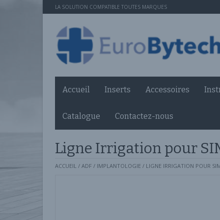
LA SOLUTION COMPATIBLE TOUTES MARQUES
Accueil
Inserts
Accessoires
Ins
Catalogue
Contactez-nous
Ligne Irrigation pour SI
ACCUEIL
/
ADF
/
IMPLANTOLOGIE
/ LIGNE IRRIGATION POUR SI