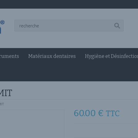
truments
Matériaux dentaires
Hygiène et Désinfectio
MIT
MIT
60.00
€
TTC