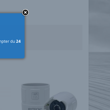
mpter du
24