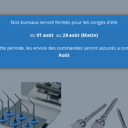
Nos bureaux seront fermés pour les congés d'été
du
01 août
au
24 août (Matin)
tte période,
les envois des commandes seront assurés a co
 comme dispositifs de perfusion.
Août