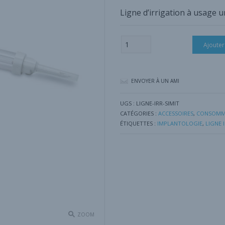
Ligne d’irrigation à usage 
quantité
Ajouter
de
Ligne
Irrigation
pour
ENVOYER À UN AMI
SIMIT
UGS :
LIGNE-IRR-SIMIT
CATÉGORIES :
ACCESSOIRES
,
CONSOMM
ÉTIQUETTES :
IMPLANTOLOGIE
,
LIGNE 
ZOOM