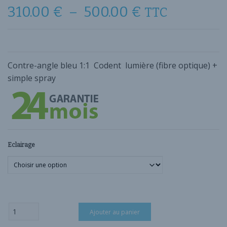
Plage
310.00
€
–
500.00
€
TTC
de
prix :
310.00 €
à
Contre-angle bleu 1:1 Codent lumière (fibre optique) +
500.00 €
simple spray
Eclairage
quantité
Ajouter au panier
de
Contre