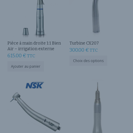
Pièce à main droite 1:1 Bien
Turbine CX207
Air – irrigation externe
300.00
€
TTC
615.00
€
TTC
Ce
Choix des options
produit
Ajouter au panier
a
plusieurs
variations.
Les
options
peuvent
être
choisies
sur
la
page
du