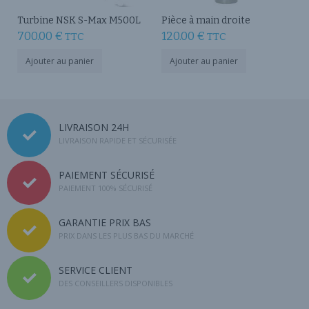
produit
Turbine NSK S-Max M500L
Pièce à main droite
700.00
€
120.00
€
TTC
TTC
Ajouter au panier
Ajouter au panier
LIVRAISON 24H
LIVRAISON RAPIDE ET SÉCURISÉE
PAIEMENT SÉCURISÉ
PAIEMENT 100% SÉCURISÉ
GARANTIE PRIX BAS
PRIX DANS LES PLUS BAS DU MARCHÉ
SERVICE CLIENT
DES CONSEILLERS DISPONIBLES