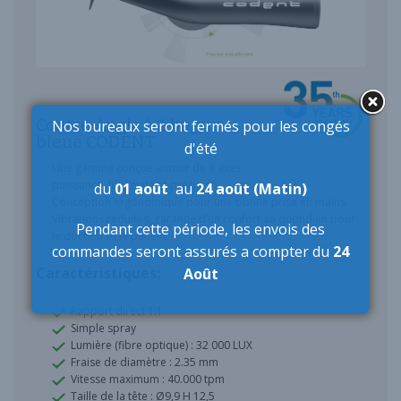
Contre Angle 1: 1 bague
Nos bureaux seront fermés pour les congés
bleue CODENT
d'été
Une gamme conçue autour de 3 axes :
puissance, longévité et précision.
du
01 août
au
24 août (Matin)
Conception ergonomique pour une bonne prise en mains.
Vibrations réduites, garantie d’un confort au quotidien pour
Pendant cette période,
les envois des
le docteur et le patient.
commandes seront assurés a compter du
24
Caractéristiques:
Août
Rapport direct 1:1
Simple spray
Lumière (fibre optique) : 32 000 LUX
Fraise de diamètre : 2.35 mm
Vitesse maximum : 40.000 tpm
Taille de la tête : Ø9,9 H 12,5