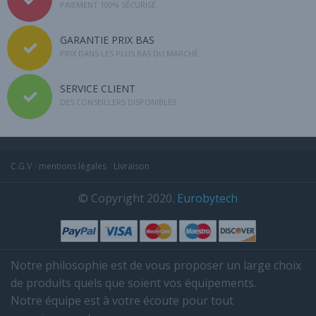
PAIEMENT 100% SÉCURISÉ
GARANTIE PRIX BAS
PRIX DANS LES PLUS BAS DU MARCHÉ
SERVICE CLIENT
DES CONSEILLERS DISPONIBLES
C.G.V
/
mentions légales
/
Livraison
© Copyright 2020.
Eurobytech
Notre philosophie est de vous proposer un large choix
de produits quels que soient vos équipements.
Notre équipe est à votre écoute pour tout