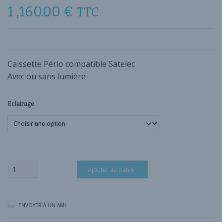
1 ,160.00
€
TTC
Caissette Pério compatible Satelec
Avec ou sans lumière
Eclairage
quantité
Ajouter au panier
de
Caissette
Pério
Satelec
ENVOYER À UN AMI