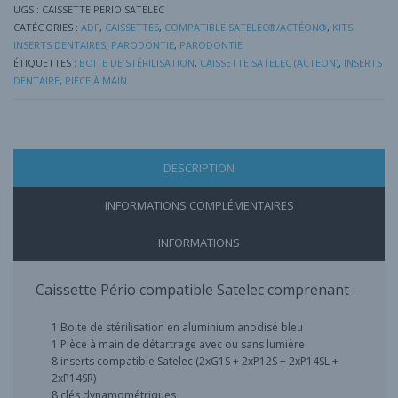
UGS :
CAISSETTE PERIO SATELEC
CATÉGORIES :
ADF
,
CAISSETTES
,
COMPATIBLE SATELEC®/ACTÉON®
,
KITS
INSERTS DENTAIRES
,
PARODONTIE
,
PARODONTIE
ÉTIQUETTES :
BOITE DE STÉRILISATION
,
CAISSETTE SATELEC (ACTEON)
,
INSERTS
DENTAIRE
,
PIÈCE À MAIN
DESCRIPTION
INFORMATIONS COMPLÉMENTAIRES
INFORMATIONS
Caissette Pério compatible Satelec comprenant :
1 Boite de stérilisation en aluminium anodisé bleu
1 Pièce à main de détartrage avec ou sans lumière
8 inserts compatible Satelec (2xG1S + 2xP12S + 2xP14SL +
2xP14SR)
8 clés dynamométriques