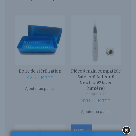
Boite de stérilisation
Pièce à main compatible
42.00
€
Satelec® Acteon®
TTC
Newtron® (avec
Ajouter au panier
lumière)
marque:
DTE
320.00
€
TTC
Ajouter au panier
REMISES !