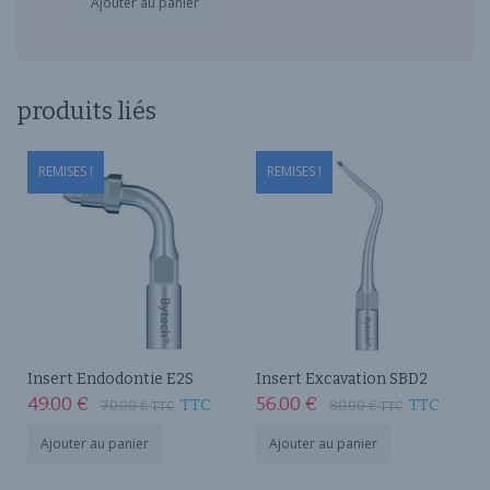
Ajouter au panier
produits liés
REMISES !
REMISES !
Insert Endodontie E2S
Insert Excavation SBD2
49.00
€
56.00
€
TTC
TTC
70.00
€
80.00
€
TTC
TTC
Ajouter au panier
Ajouter au panier