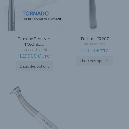
Turbine Bien Air-
Turbine CX207
marque:
Coxo
TORNADO
marque:
Bien Air
300.00
€
TTC
1 ,199.00
€
TTC
Ce
Choix des options
Ce
produit
Choix des options
produit
a
a
plusieurs
plusieurs
variations
variations.
Les
Les
options
options
peuvent
peuvent
être
être
choisies
choisies
sur
sur
la
la
page