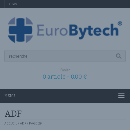
LOGIN
Panier
0 article -
0.00
€
MENU
ADF
ACCUEIL
/
ADF
/ PAGE 29