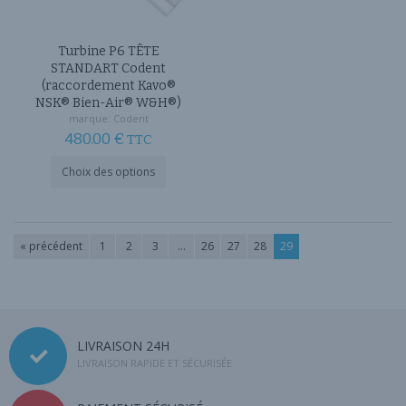
page
du
du
produit
produit
Turbine P6 TÊTE
STANDART Codent
(raccordement Kavo®
NSK® Bien-Air® W&H®)
marque:
Codent
480.00
€
TTC
Ce
Choix des options
produit
a
plusieurs
variations.
« précédent
1
2
3
…
26
27
28
29
Les
options
peuvent
être
choisies
sur
LIVRAISON 24H
la
LIVRAISON RAPIDE ET SÉCURISÉE
page
du
produit