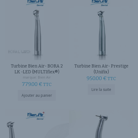
variations.
Les
options
peuvent
être
choisies
sur
la
page
du
produit
Turbine Bien Air- BORA 2
Turbine Bien Air- Prestige
LK -LED (MULTIflex®)
(Unifix)
marque:
Bien Air
950.00
€
TTC
779.00
€
TTC
Lire la suite
Ajouter au panier