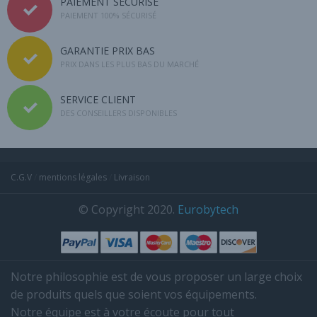
PAIEMENT SÉCURISÉ
PAIEMENT 100% SÉCURISÉ
GARANTIE PRIX BAS
PRIX DANS LES PLUS BAS DU MARCHÉ
SERVICE CLIENT
DES CONSEILLERS DISPONIBLES
C.G.V
/
mentions légales
/
Livraison
© Copyright 2020.
Eurobytech
Notre philosophie est de vous proposer un large choix
de produits quels que soient vos équipements.
Notre équipe est à votre écoute pour tout