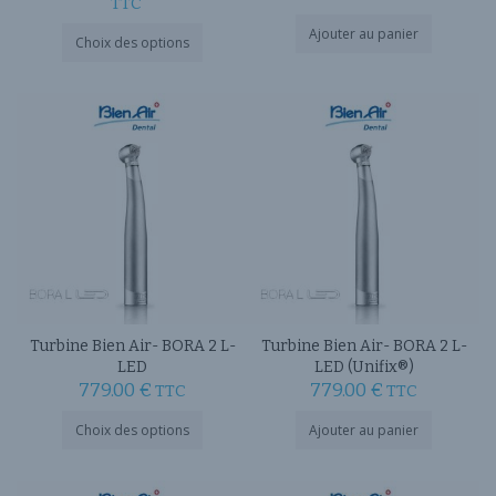
de
TTC
prix :
Ce
Ajouter au panier
Choix des options
produit
4
a
,200.00 €
plusieurs
variations.
à
Les
7
options
,531.00 €
peuvent
être
choisies
sur
la
page
du
produit
Turbine Bien Air- BORA 2 L-
Turbine Bien Air- BORA 2 L-
LED
LED (Unifix®)
779.00
€
779.00
€
TTC
TTC
Ce
Choix des options
Ajouter au panier
produit
a
plusieurs