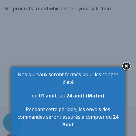
No products found which match your selection.
Nos bureaux seront fermés pour les congés
d'été
du
01 août
au
24 août (Matin)
Pendant cette période,
les envois des
commandes seront assurés a compter du
24
LIVRAISON 24H
Août
LIVRAISON RAPIDE ET SÉCURISÉE