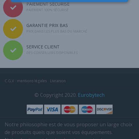
PAIEMENT SÉCURISÉ
PAIEMENT 100% SÉCURISÉ
GARANTIE PRIX BAS
PRIX DANS LES PLUS BAS DU MARCHÉ
SERVICE CLIENT
DES CONSEILLERS DISPONIBLES
C.G.V
/
mentions légales
/
Livraison
© Copyright 2020.
Eurobytech
Notre philosophie est de vous proposer un large choix
de produits quels que soient vos équipements.